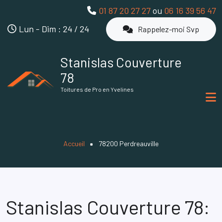
Aller au contenu principal
01 87 20 27 27
ou
06 16 39 56 47
Lun - Dim : 24 / 24
Rappelez-moi Svp
Stanislas Couverture
78
Toitures de Pro en Yvelines
Fil d'Ariane
Accueil
78200 Perdreauville
Stanislas Couverture 78: